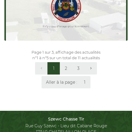
via notre formulaire de contact ou par téléphone au
05
46 56 84 57
.
Pensez à nous ajouter (
info@armurerie-ball-trap.com
)
à vos adresses pour faciliter nos échanges.
Nous vous souhaitons une agréable visite sur notre site,
à bientôt.
Page 1 sur 3,
affichage des actualités
L'équipe de Szewc Chasse Tir
n°1 à n°5 sur un total de 11
actualités
1
2
3
Aller à la page :
Szewc Chasse Tir
Rue Guy Szewc - Lieu dit Cabane Rouge