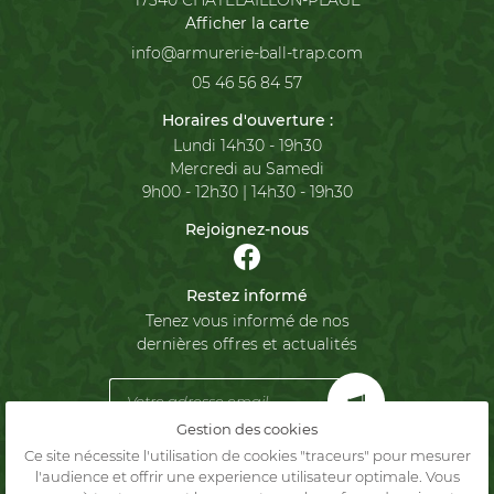
17340 CHATELAILLON-PLAGE
Afficher la carte
05 46 56 84 57
Horaires d'ouverture :
Lundi 14h30 - 19h30
Mercredi au Samedi
9h00 - 12h30 | 14h30 - 19h30
Rejoignez-nous
Restez informé
Tenez vous informé de nos
dernières offres et actualités
Gestion des cookies
Ce site nécessite l'utilisation de cookies "traceurs" pour mesurer
Mentions Légales
l'audience et offrir une experience utilisateur optimale. Vous
Conditions générales d'utilisation