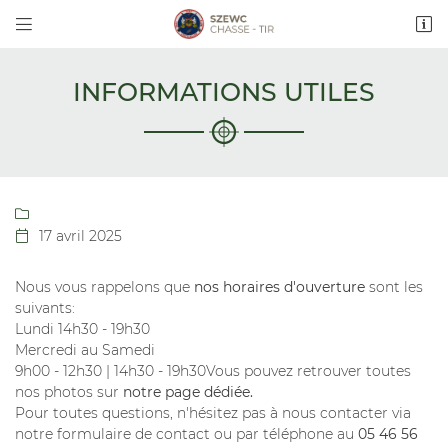


Rue Guy Szewc - Lieu dit Cabane Rouge
17340 CHATELAILLON-PLAGE
05 46 56 84 57
INFORMATIONS UTILES

17 avril 2025

Nous vous rappelons que
nos horaires d'ouverture
sont les
suivants:
Adresse email de réception

Lundi 14h30 - 19h30
En cochant cette case, vous consentez à recevoir nos propositions
Mercredi au Samedi
commerciales à l'adresse email indiqué ci-dessus. Vous pouvez vous désinscrire
9h00 - 12h30 | 14h30 - 19h30Vous pouvez retrouver toutes
à tout moment en utilisant
le formulaire de désinscription
.
nos photos sur
notre page dédiée.
Pour toutes questions, n'hésitez pas à nous contacter via
INSCRIPTION
notre formulaire de contact ou par téléphone au
05 46 56