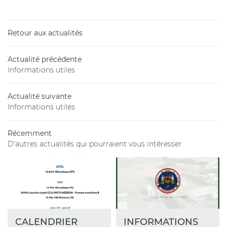
Accueil
Retour aux actualités
Armurerie
Actualité précédente
Tir
Informations utiles
Restez infor
En images
Actualité suivante
INSCRIPTION NEW
Avis
Informations utiles
Actualités
Récemment
Contact
D'autres actualités qui pourraient vous intéresser
VENTE EN LIG
Rejoignez-nou
CALENDRIER
INFORMATIONS