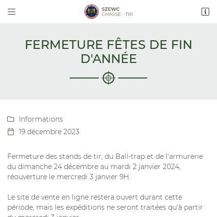


Rue Guy Szewc - Lieu dit Cabane Rouge
17340 CHATELAILLON-PLAGE
05 46 56 84 57
FERMETURE FÊTES DE FIN
D'ANNÉE
Informations

19 décembre 2023

Adresse email de réception

Fermeture des stands de tir, du Ball-trap et de l'armurerie
du dimanche 24 décembre au mardi 2 janvier 2024,
En cochant cette case, vous consentez à recevoir nos propositions
commerciales à l'adresse email indiqué ci-dessus. Vous pouvez vous désinscrire
réouverture le mercredi 3 janvier 9H.
à tout moment en utilisant
le formulaire de désinscription
.
Le site de vente en ligne restera ouvert durant cette
INSCRIPTION
période, mais les expéditions ne seront traitées qu'à partir