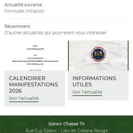
Actualité suivante
Formules initiation
Tir
Restez infor
En images
Récemment
INSCRIPTION NEW
D'autres actualités qui pourraient vous intéresser
Avis
Actualités
Contact
VENTE EN LIG
CALENDRIER
INFORMATIONS
MANIFESTATIONS
UTILES
Rejoignez-nou
2026
Voir l'actualité
Voir l'actualité
Szewc Chasse Tir
Rue Guy Szewc - Lieu dit Cabane Rouge