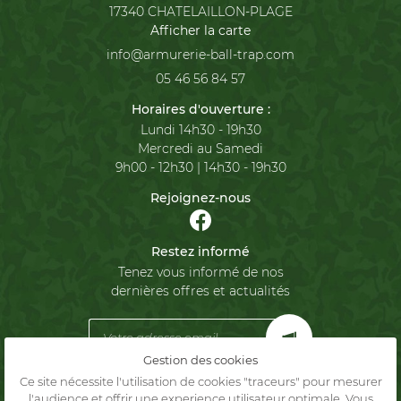
17340 CHATELAILLON-PLAGE
Afficher la carte
05 46 56 84 57
Horaires d'ouverture :
Lundi 14h30 - 19h30
Mercredi au Samedi
9h00 - 12h30 | 14h30 - 19h30
Rejoignez-nous
Restez informé
Tenez vous informé de nos
dernières offres et actualités
Gestion des cookies
Ce site nécessite l'utilisation de cookies "traceurs" pour mesurer
Mentions Légales
l'audience et offrir une experience utilisateur optimale. Vous