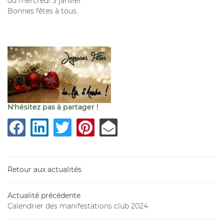
du mercredi 3 janvier.
Bonnes fêtes à tous.
N'hésitez pas à partager !
Une questio
Retour aux actualités
05 46 56 84 
Actualité précédente
Accueil
Calendrier des manifestations club 2024
Armurerie