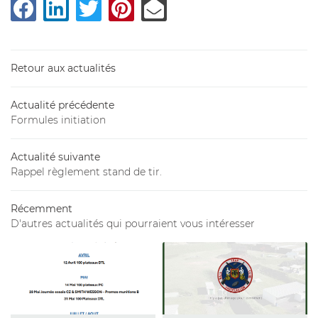
05 46 56 84 
Accueil
Retour aux actualités
Armurerie
Tir
Actualité précédente
Restez infor
Formules initiation
En images
INSCRIPTION NEW
Avis
Actualité suivante
Rappel règlement stand de tir.
Actualités
Récemment
Contact
VENTE EN LIG
D'autres actualités qui pourraient vous intéresser
Rejoignez-nou