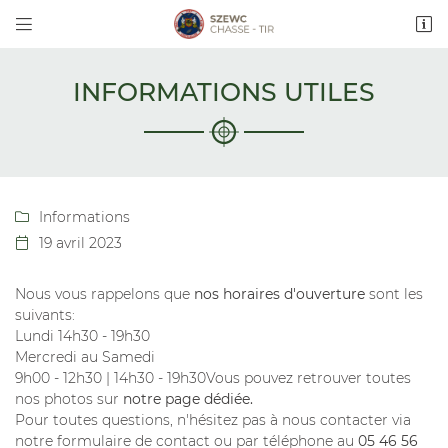


Rue Guy Szewc - Lieu dit Cabane Rouge
17340 CHATELAILLON-PLAGE
05 46 56 84 57
INFORMATIONS UTILES
Informations

19 avril 2023

Nous vous rappelons que
nos horaires d'ouverture
sont les
Adresse email de réception

suivants:
Lundi 14h30 - 19h30
En cochant cette case, vous consentez à recevoir nos propositions
Mercredi au Samedi
commerciales à l'adresse email indiqué ci-dessus. Vous pouvez vous désinscrire
à tout moment en utilisant
le formulaire de désinscription
.
9h00 - 12h30 | 14h30 - 19h30Vous pouvez retrouver toutes
nos photos sur
notre page dédiée.
INSCRIPTION
Pour toutes questions, n'hésitez pas à nous contacter via
notre formulaire de contact ou par téléphone au
05 46 56